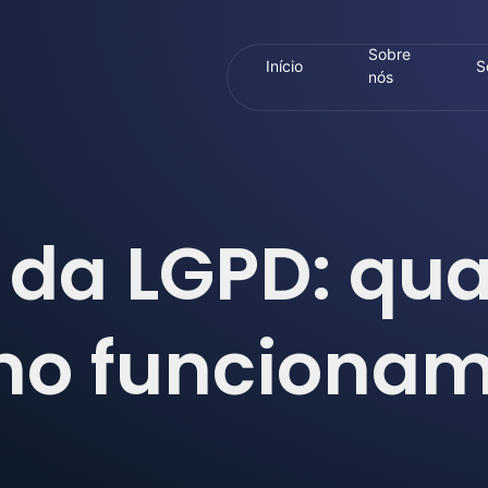
Sobre
Início
S
nós
 da LGPD: qua
o funciona