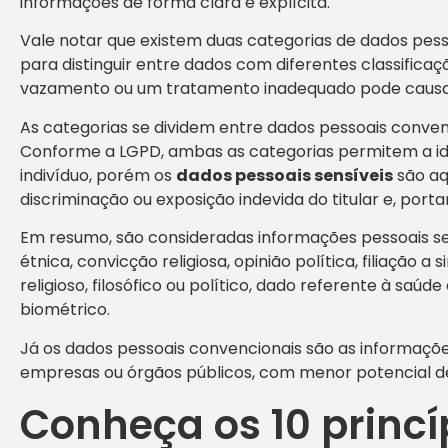
informações de forma clara e explícita.
Vale notar que existem duas categorias de dados pes
para distinguir entre dados com diferentes classificaç
vazamento ou um tratamento inadequado pode causar 
As categorias se dividem entre dados pessoais convenc
Conforme a LGPD, ambas as categorias permitem a ide
indivíduo, porém os
dados pessoais sensíveis
são aq
discriminação ou exposição indevida do titular e, port
Em resumo, são consideradas informações pessoais sen
étnica, convicção religiosa, opinião política, filiação a
religioso, filosófico ou político, dado referente à saúd
biométrico.
Já os dados pessoais convencionais são as informaçõe
empresas ou órgãos públicos, com menor potencial de 
Conheça os 10 princí