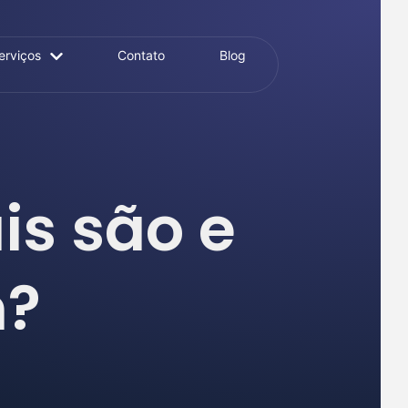
erviços
Contato
Blog
is são e
m?