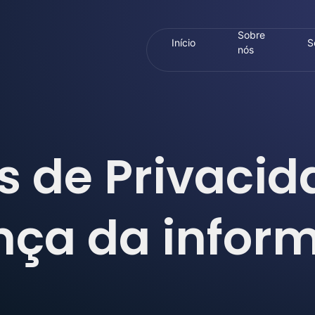
Sobre
Início
S
nós
s de Privacid
nça da infor