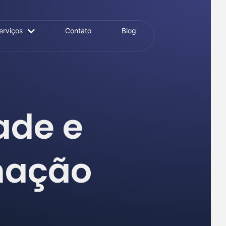
erviços
Contato
Blog
ade e
mação