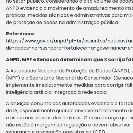
no setor público, considerando o alto volume de dados
ANPD evidencia o movimento de amadurecimento inst
práticas, medidas técnicas e administrativas para mit
de proteção de dados na administração pública.
Referência:
https://www.gov.br/anpd/pt-br/assuntos/noticias/
de-dados-no-sus-para-fortalecer-a-governanca-e
ANPD, MPF e Senacon determinam que X corrija fa
A Autoridade Nacional de Proteção de Dados (ANPD), e
(MPF) e a Secretaria Nacional do Consumidor (Senaco
implemente imediatamente medidas para corrigir falh
inteligência artificial integrada à rede social.
A atuação conjunta das autoridades evidencia o fortal
de IA, especialmente quando envolvem tratamento de 
e riscos aos direitos dos titulares. O caso reforça que 
não estão à margem da regulação e devem observar pr
segurança e prevenção previstos na LGPD.