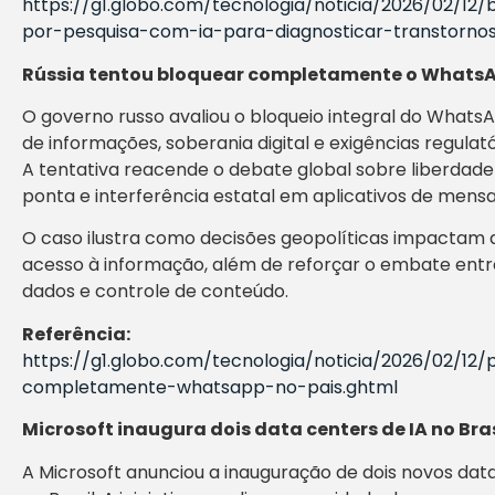
https://g1.globo.com/tecnologia/noticia/2026/02/1
por-pesquisa-com-ia-para-diagnosticar-transtorno
Rússia tentou bloquear completamente o WhatsA
O governo russo avaliou o bloqueio integral do Whats
de informações, soberania digital e exigências regulat
A tentativa reacende o debate global sobre liberdade
ponta e interferência estatal em aplicativos de mens
O caso ilustra como decisões geopolíticas impactam di
acesso à informação, além de reforçar o embate entr
dados e controle de conteúdo.
Referência:
https://g1.globo.com/tecnologia/noticia/2026/02/12
completamente-whatsapp-no-pais.ghtml
Microsoft inaugura dois data centers de IA no Bras
A Microsoft anunciou a inauguração de dois novos data 