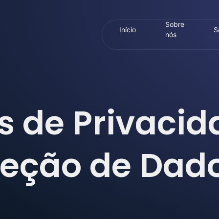
Sobre
Início
S
nós
s de Privacid
teção de Dad