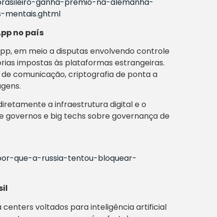
2/brasileiro-ganha-premio-na-alemanha-
s-mentais.ghtml
pp no país
App, em meio a disputas envolvendo controle
órias impostas às plataformas estrangeiras.
 de comunicação, criptografia de ponta a
agens.
retamente a infraestrutura digital e o
e governos e big techs sobre governança de
/por-que-a-russia-tentou-bloquear-
il
centers voltados para inteligência artificial