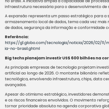
no Brasil. A iniciativa amplia a capacidade de proce
infraestrutura necessária para o desenvolvimento de 
A expansão representa um passo estratégico para a s
armazenamento local de dados, tema cada vez mais r
de dados, segurança da informação e conformidade c
Referência:
https://g1.globo.com/tecnologia/noticia/2026/02/11
ia-no-brasil.ghtml
Big techs planejam investir US$ 600 bilhões na co
As principais empresas de tecnologia projetam investi
artificial ao longo de 2026. O montante bilionário refle
tecnológica, envolvendo infraestrutura, chips, data 
avançados.
Apesar do otimismo estratégico, investidores demo
e os riscos financeiros envolvidos. O movimento reforç
tornar prioridade absoluta na agenda corporativa glob