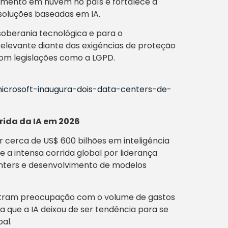
ssamento em nuvem no país e fortalece a
soluções baseadas em IA.
oberania tecnológica e para o
elevante diante das exigências de proteção
om legislações como a LGPD.
/microsoft-inaugura-dois-data-centers-de-
rrida da IA em 2026
r cerca de US$ 600 bilhões em inteligência
te a intensa corrida global por liderança
centers e desenvolvimento de modelos
nstram preocupação com o volume de gastos
a que a IA deixou de ser tendência para se
al.