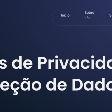
Sobre
Início
S
nós
s de Privacid
teção de Dad