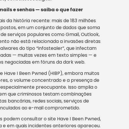
ils e senhas — saiba o que fazer
s da história recente: mais de 183 milhões
expostos, em um conjunto de dados que soma
 de serviços populares como Gmail, Outlook,
nto não está relacionada a invasões diretas
lwares do tipo “infostealer”, que infectam
enadas — muitas vezes em texto simples — e
s negociadas em fóruns da dark web.
te Have I Been Pwned (HIBP), embora muitos
ores, o volume concentrado e a presença de
e especialmente preocupante. Isso amplia o
ca em que criminosos testam combinações
s bancárias, redes sociais, serviços de
vinculados ao e-mail comprometido.
ios podem consultar o site Have I Been Pwned,
a e em quais incidentes anteriores apareceu.