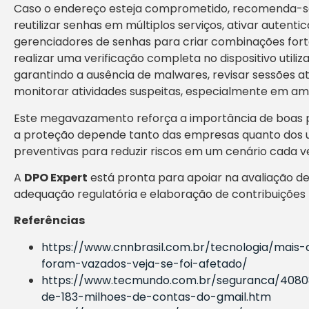
Caso o endereço esteja comprometido, recomenda-se
reutilizar senhas em múltiplos serviços, ativar autentic
gerenciadores de senhas para criar combinações fort
realizar uma verificação completa no dispositivo utili
garantindo a ausência de malwares, revisar sessões a
monitorar atividades suspeitas, especialmente em amb
Este megavazamento reforça a importância de boas pr
a proteção depende tanto das empresas quanto dos u
preventivas para reduzir riscos em um cenário cada 
A
DPO Expert
está pronta para apoiar na avaliação de
adequação regulatória e elaboração de contribuições 
Referências
https://www.cnnbrasil.com.br/tecnologia/mais
foram-vazados-veja-se-foi-afetado/
https://www.tecmundo.com.br/seguranca/40808
de-183-milhoes-de-contas-do-gmail.htm