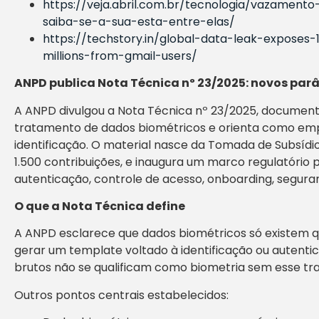
https://veja.abril.com.br/tecnologia/vazamen
saiba-se-a-sua-esta-entre-elas/
https://techstory.in/global-data-leak-exposes-
millions-from-gmail-users/
ANPD publica Nota Técnica nº 23/2025: novos par
A ANPD divulgou a Nota Técnica nº 23/2025, documen
tratamento de dados biométricos e orienta como emp
identificação. O material nasce da Tomada de Subsídi
1.500 contribuições, e inaugura um marco regulatório 
autenticação, controle de acesso, onboarding, segur
O que a Nota Técnica define
A ANPD esclarece que dados biométricos só existem
gerar um template voltado à identificação ou autentic
brutos não se qualificam como biometria sem esse tr
Outros pontos centrais estabelecidos: