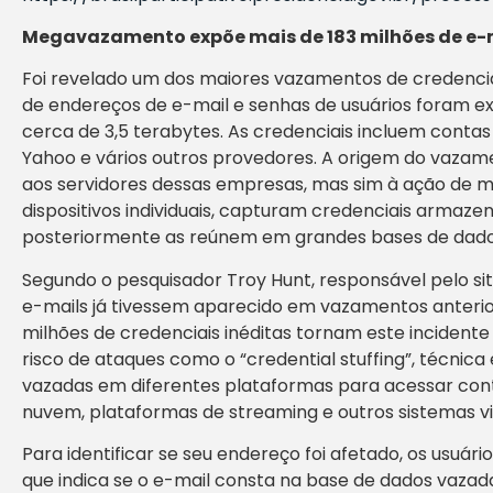
Megavazamento expõe mais de 183 milhões de e-ma
Foi revelado um dos maiores vazamentos de credenciai
de endereços de e-mail e senhas de usuários foram 
cerca de 3,5 terabytes. As credenciais incluem contas
Yahoo e vários outros provedores. A origem do vazame
aos servidores dessas empresas, mas sim à ação de ma
dispositivos individuais, capturam credenciais armaz
posteriormente as reúnem em grandes bases de dado
Segundo o pesquisador Troy Hunt, responsável pelo si
e-mails já tivessem aparecido em vazamentos anteri
milhões de credenciais inéditas tornam este incident
risco de ataques como o “credential stuffing”, técni
vazadas em diferentes plataformas para acessar conta
nuvem, plataformas de streaming e outros sistemas 
Para identificar se seu endereço foi afetado, os usuár
que indica se o e-mail consta na base de dados vazad