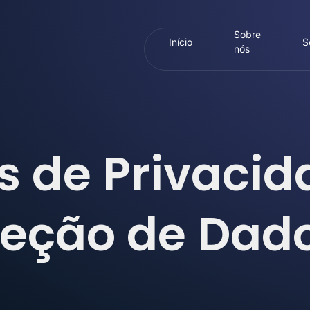
Sobre
Início
S
nós
s de Privacid
teção de Dad