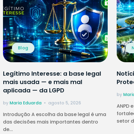
Blog
Legítimo Interesse: a base legal
Notíc
mais usada — e mais mal
Prote
aplicada — da LGPD
by
Mari
by
Maria Eduarda
agosto 5, 2026
ANPD e
fortal
Introdução A escolha da base legal é uma
setor d
das decisões mais importantes dentro
de...