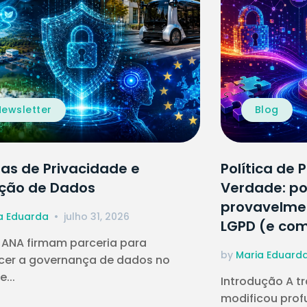
Newsletter
Blog
ias de Privacidade e
Política de 
ção de Dados
Verdade: po
provavelme
a Eduarda
julho 31, 2026
LGPD (e como
 ANA firmam parceria para
by
Maria Eduard
ecer a governança de dados no
e...
Introdução A t
modificou pro