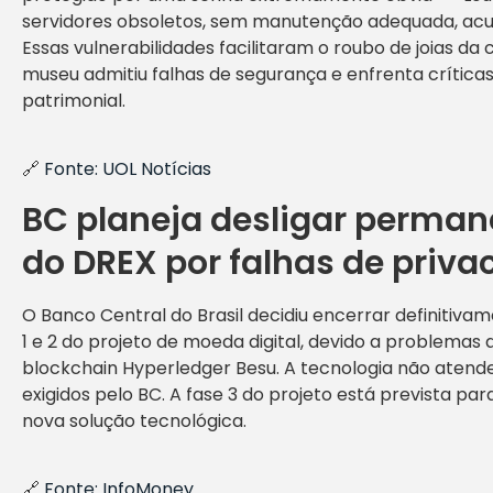
servidores obsoletos, sem manutenção adequada, ac
Essas vulnerabilidades facilitaram o roubo de joias d
museu admitiu falhas de segurança e enfrenta crítica
patrimonial.
🔗
Fonte: UOL Notícias
BC planeja desligar perma
do DREX por falhas de priv
O Banco Central do Brasil decidiu encerrar definitiva
1 e 2 do projeto de moeda digital, devido a problemas
blockchain Hyperledger Besu. A tecnologia não atend
exigidos pelo BC. A fase 3 do projeto está prevista pa
nova solução tecnológica.
🔗
Fonte: InfoMoney