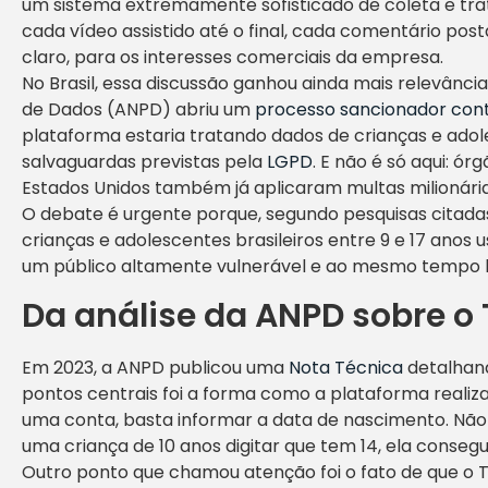
um sistema extremamente sofisticado de coleta e tra
cada vídeo assistido até o final, cada comentário post
claro, para os interesses comerciais da empresa.
No Brasil, essa discussão ganhou ainda mais relevânci
de Dados (ANPD) abriu um
processo sancionador cont
plataforma estaria tratando dados de crianças e adol
salvaguardas previstas pela
LGPD
. E não é só aqui: ó
Estados Unidos também já aplicaram multas milionária
O debate é urgente porque, segundo pesquisas citada
crianças e adolescentes brasileiros entre 9 e 17 anos 
um público altamente vulnerável e ao mesmo tempo h
Da análise da ANPD sobre o 
Em 2023, a ANPD publicou uma
Nota Técnica
detalhand
pontos centrais foi a forma como a plataforma realiza
uma conta, basta informar a data de nascimento. Não 
uma criança de 10 anos digitar que tem 14, ela conseg
Outro ponto que chamou atenção foi o fato de que o