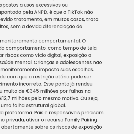
xpostos a usos excessivos ou
apontado pela ANPD, é que o TikTok não
vido tratamento, em muitos casos, trata
tos, sem a devida diferenciação de
: o monitoramento comportamental. O
e do comportamento, como tempo de tela,
r riscos como vício digital, exposição a
aúde mental. Crianças e adolescentes não
monitoramento impacta suas escolhas.
ade com que a restrição etária pode ser
imento incorreta. Esse ponto já rendeu
eu multa de €345 milhões por falhas na
£12,7 milhões pelo mesmo motivo. Ou seja,
ma falha estrutural global.
da plataforma. Pais e responsáveis precisam
o privada, ativar o recurso Family Pairing
 abertamente sobre os riscos de exposição