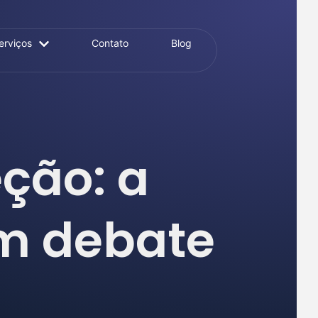
erviços
Contato
Blog
eção: a
em debate