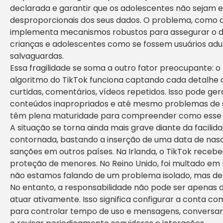
declarada e garantir que os adolescentes não sejam e
desproporcionais dos seus dados. O problema, como 
implementa mecanismos robustos para assegurar o de
crianças e adolescentes como se fossem usuários adul
salvaguardas.
Essa fragilidade se soma a outro fator preocupante
algoritmo do TikTok funciona captando cada detalh
curtidas, comentários, vídeos repetidos. Isso pode gera
conteúdos inapropriados e até mesmo problemas de s
têm plena maturidade para compreender como esse 
A situação se torna ainda mais grave diante da facilid
contornada, bastando a inserção de uma data de nasc
sanções em outros países. Na Irlanda, o TikTok receb
proteção de menores. No Reino Unido, foi multado em 
não estamos falando de um problema isolado, mas de u
No entanto, a responsabilidade não pode ser apenas 
atuar ativamente. Isso significa configurar a conta com
para controlar tempo de uso e mensagens, conversar