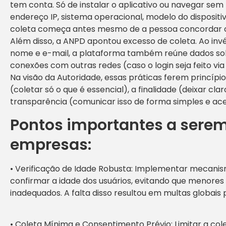
tem conta. Só de instalar o aplicativo ou navegar sem
endereço IP, sistema operacional, modelo do dispositivo 
coleta começa antes mesmo de a pessoa concordar c
Além disso, a ANPD apontou excesso de coleta. Ao invé
nome e e-mail, a plataforma também reúne dados sobr
conexões com outras redes (caso o login seja feito v
Na visão da Autoridade, essas práticas ferem princíp
(coletar só o que é essencial), a finalidade (deixar cl
transparência (comunicar isso de forma simples e ace
Pontos importantes a sere
empresas:
• Verificação de Idade Robusta: Implementar mecani
confirmar a idade dos usuários, evitando que menore
inadequados. A falta disso resultou em multas globais 
• Coleta Mínima e Consentimento Prévio: Limitar a col