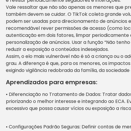
e revisar periodicamente seguidores e interações.
Vale ressaltar que não são apenas os menores que pr
também devem se cuidar. O TikTok coleta grande vo
podem ser usadas para direcionamento de anúncios e 
recomendável rever permissões de acesso (como loca
autenticação em dois fatores, limpar periodicamente o 
personalização de anúncios. Usar a função “Não tenho i
reduzir a exposição a conteúdos indesejados.
Assim, o elo mais vulnerável não é só a criança ou o 
grau. A diferença é que, para os menores, os impacto
exigindo vigilância redobrada da família, da sociedade
Aprendizados para empresas:
• Diferenciação no Tratamento de Dados: Tratar dado
priorizando o melhor interesse e integrando ao ECA.
excessivo que possa causar vícios ou exposição a risco
• Configurações Padrão Seguras: Definir contas de me