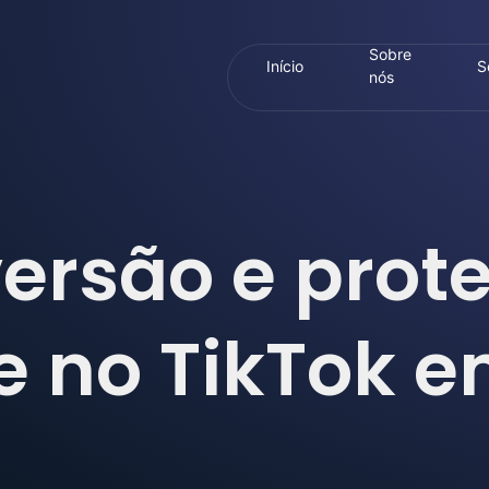
Sobre
Início
S
nós
versão e prot
e no TikTok 